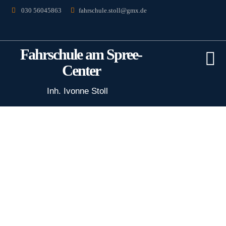
030 56045863
fahrschule.stoll@gmx.de
F
ahrschule am Spree-
Center
Inh. Ivonne Stoll