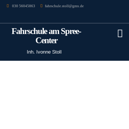
030 56045863
fahrschule.stoll@gmx.de
F
ahrschule am Spree-
Center
Inh. Ivonne Stoll