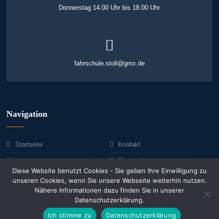
Donnerstag 14.00 Uhr bis 18.00 Uhr
fahrschule.stoll@gmx.de
Navigation
Startseite
Kontakt
Impressum
Datenschutz
Diese Website benutzt Cookies - Sie geben Ihre Einwilligung zu
unseren Cookies, wenn Sie unsere Webseite weiterhin nutzen.
Nähere Informationen dazu finden Sie in unserer
Datenschutzerklärung.
©
Copyright 2024 Fahrschule am Spree-Center, Inh. Ivonne Stoll | Alle
Rechte vorbehalten | Powered by team-fahrschule-stoll.de
Ich stimme zu
Datenschutzerklärung